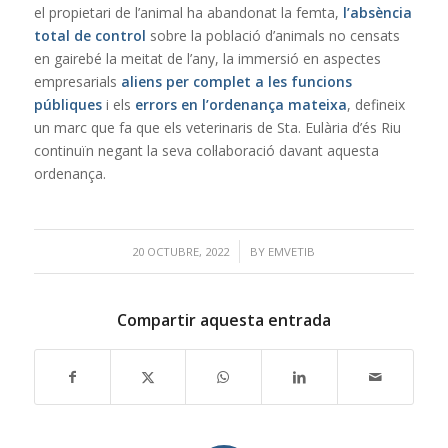
el propietari de l’animal ha abandonat la femta,
l’absència
total de control
sobre la població d’animals no censats
en gairebé la meitat de l’any, la immersió en aspectes
empresarials
aliens per complet a les funcions
públiques
i els
errors en l’ordenança mateixa
, defineix
un marc que fa que els veterinaris de Sta. Eulària d’és Riu
continuïn negant la seva col·laboració davant aquesta
ordenança.
/
20 OCTUBRE, 2022
BY
EMVETIB
Compartir aquesta entrada