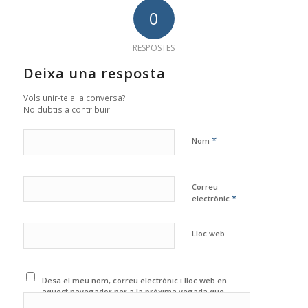
0
RESPOSTES
Deixa una resposta
Vols unir-te a la conversa?
No dubtis a contribuir!
*
Nom
Correu
*
electrònic
Lloc web
Desa el meu nom, correu electrònic i lloc web en
aquest navegador per a la pròxima vegada que
comenti.