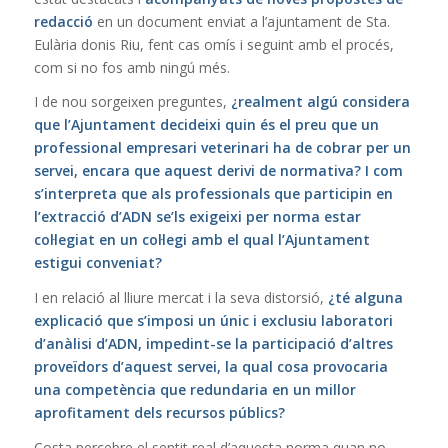
redacció
en un document enviat a l’ajuntament de Sta.
Eulària donis Riu, fent cas omís i seguint amb el procés,
com si no fos amb ningú més.
I de nou sorgeixen preguntes,
¿realment algú considera
que l’Ajuntament decideixi quin és el preu que un
professional empresari veterinari ha de cobrar per un
servei, encara que aquest derivi de normativa? I com
s’interpreta que als professionals que participin en
l’extracció d’ADN se’ls exigeixi per norma estar
col·legiat en un col·legi amb el qual l’Ajuntament
estigui conveniat?
I en relació al lliure mercat i la seva distorsió,
¿té alguna
explicació que s’imposi un únic i exclusiu laboratori
d’anàlisi d’ADN, impedint-se la participació d’altres
proveïdors d’aquest servei, la qual cosa provocaria
una competència que redundaria en un millor
aprofitament dels recursos públics?
Costa percebre el sentit real d’aquesta norma quan no