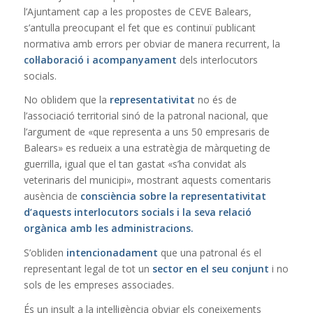
l’Ajuntament cap a les propostes de CEVE Balears,
s’antulla preocupant el fet que es continuï publicant
normativa amb errors per obviar de manera recurrent, la
col·laboració i acompanyament
dels interlocutors
socials.
No oblidem que la
representativitat
no és de
l’associació territorial sinó de la patronal nacional, que
l’argument de «que representa a uns 50 empresaris de
Balears» es redueix a una estratègia de màrqueting de
guerrilla, igual que el tan gastat «s’ha convidat als
veterinaris del municipi», mostrant aquests comentaris
ausència de
consciència sobre la representativitat
d’aquests interlocutors socials i la seva relació
orgànica amb les administracions.
S’obliden
intencionadament
que una patronal és el
representant legal de tot un
sector en el seu conjunt
i no
sols de les empreses associades.
És un insult a la intel·ligència obviar els coneixements