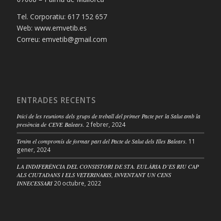
Tel. Corporatiu: 617 152 657
Web: www.emvetib.es
Correu: emvetib@gmail.com
ENTRADES RECENTS
Inici de les reunions dels grups de treball del primer Pacte per la Salut amb la
presència de CEVE Balears.
2 febrer, 2024
Tenim el compromís de formar part del Pacte de Salut dels Illes Balears.
11
gener, 2024
LA INDIFERÈNCIA DEL CONSISTORI DE STA. EULÀRIA D’ES RIU CAP
ALS CIUTADANS I ELS VETERINARIS, INVENTANT UN CENS
INNECESSARI
20 octubre, 2022