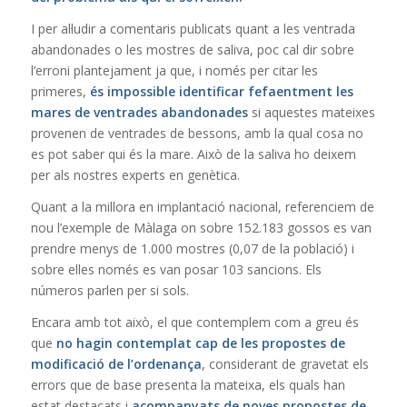
I per al·ludir a comentaris publicats quant a les ventrada
abandonades o les mostres de saliva, poc cal dir sobre
l’erroni plantejament ja que, i només per citar les
primeres,
és impossible identificar fefaentment les
mares de ventrades abandonades
si aquestes mateixes
provenen de ventrades de bessons, amb la qual cosa no
es pot saber qui és la mare. Això de la saliva ho deixem
per als nostres experts en genètica.
Quant a la millora en implantació nacional, referenciem de
nou l’exemple de Màlaga on sobre 152.183 gossos es van
prendre menys de 1.000 mostres (0,07 de la població) i
sobre elles només es van posar 103 sancions. Els
números parlen per si sols.
Encara amb tot això, el que contemplem com a greu és
que
no hagin contemplat cap de les propostes de
modificació de l’ordenança
, considerant de gravetat els
errors que de base presenta la mateixa, els quals han
estat destacats i
acompanyats de noves propostes de