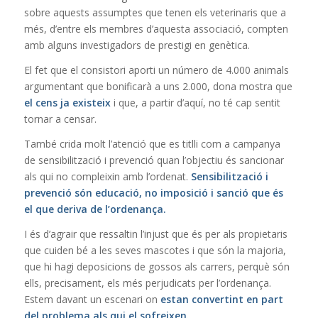
sobre aquests assumptes que tenen els veterinaris que a
més, d’entre els membres d’aquesta associació, compten
amb alguns investigadors de prestigi en genètica.
El fet que el consistori aporti un número de 4.000 animals
argumentant que bonificarà a uns 2.000, dona mostra que
el cens ja existeix
i que, a partir d’aquí, no té cap sentit
tornar a censar.
També crida molt l’atenció que es titlli com a campanya
de sensibilització i prevenció quan l’objectiu és sancionar
als qui no compleixin amb l’ordenat.
Sensibilització i
prevenció són educació, no imposició i sanció que és
el que deriva de l’ordenança.
I és d’agrair que ressaltin l’injust que és per als propietaris
que cuiden bé a les seves mascotes i que són la majoria,
que hi hagi deposicions de gossos als carrers, perquè són
ells, precisament, els més perjudicats per l’ordenança.
Estem davant un escenari on
estan convertint en part
del problema als qui el sofreixen.