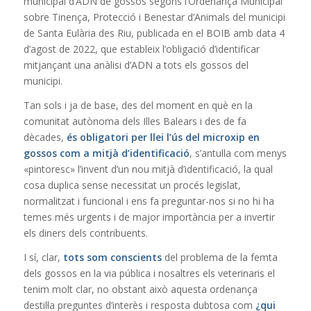
municipal d’ADN de gossos segons l’Ordenança Municipal
sobre Tinença, Protecció i Benestar d’Animals del municipi
de Santa Eulària des Riu, publicada en el BOIB amb data 4
d’agost de 2022, que estableix l’obligació d’identificar
mitjançant una anàlisi d’ADN a tots els gossos del
municipi.
Tan sols i ja de base, des del moment en què en la
comunitat autònoma dels Illes Balears i des de fa
dècades,
és obligatori per llei l’ús del microxip en
gossos com a mitjà d’identificació
, s’antulla com menys
«pintoresc» l’invent d’un nou mitjà d’identificació, la qual
cosa duplica sense necessitat un procés legislat,
normalitzat i funcional i ens fa preguntar-nos si no hi ha
temes més urgents i de major importància per a invertir
els diners dels contribuents.
I sí, clar,
tots som conscients
del problema de la femta
dels gossos en la via pública i nosaltres els veterinaris el
tenim molt clar, no obstant això aquesta ordenança
destil·la preguntes d’interès i resposta dubtosa com
¿qui