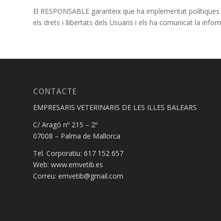
El RESPONSABLE garanteix que ha implementat polítiques tè
els drets i llibertats dels Usuaris i els ha comunicat la in
CONTACTE
EMPRESARIS VETERINARIS DE LES ILLES BALEARS
C/ Aragó nº 215 – 2º
07008 – Palma de Mallorca
Tel. Corporatiu: 617 152 657
Web: www.emvetib.es
Correu: emvetib@gmail.com