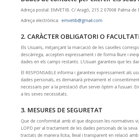
Adreça postal: EMVETIB. C/ Aragó, 215 2 07008 Palma de Ma
Adreça electrònica:
emvetib@gmail.com
2. CARÀCTER OBLIGATORI O FACULTATI
Els Usuaris, mitjançant la marcació de les caselles corres
descàrrega, accepten expressament i de forma lliure i inequ
dades en els camps restants. L’Usuari garanteix que les d
El RESPONSABLE informa i garanteix expressament als usuar
dades personals, es demanarà prèviament el consentiment exp
necessaris per a la prestació d’un servei òptim a l’usuari. E
a les seves necessitats.
3. MESURES DE SEGURETAT
Que de conformitat amb el que disposen les normatives vi
LOPD per al tractament de les dades personals de la seva res
tractats de manera lícita, lleial i transparent en relació amb