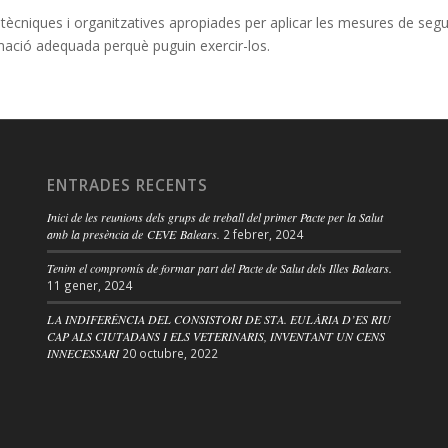
cniques i organitzatives apropiades per aplicar les mesures de segur
formació adequada perquè puguin exercir-los.
ENTRADES RECENTS
Inici de les reunions dels grups de treball del primer Pacte per la Salut
amb la presència de CEVE Balears.
2 febrer, 2024
Tenim el compromís de formar part del Pacte de Salut dels Illes Balears.
11 gener, 2024
LA INDIFERÈNCIA DEL CONSISTORI DE STA. EULÀRIA D’ES RIU
CAP ALS CIUTADANS I ELS VETERINARIS, INVENTANT UN CENS
INNECESSARI
20 octubre, 2022