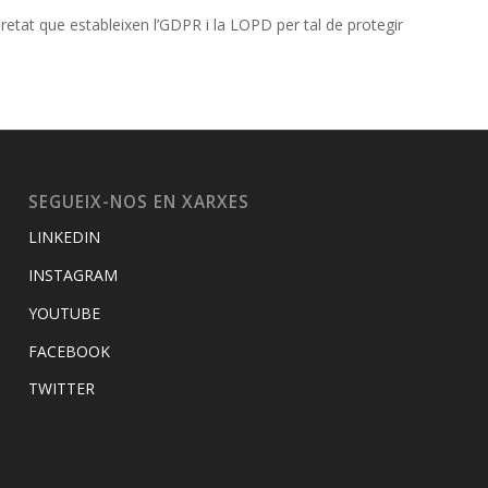
etat que estableixen l’GDPR i la LOPD per tal de protegir
SEGUEIX-NOS EN XARXES
LINKEDIN
INSTAGRAM
YOUTUBE
FACEBOOK
TWITTER