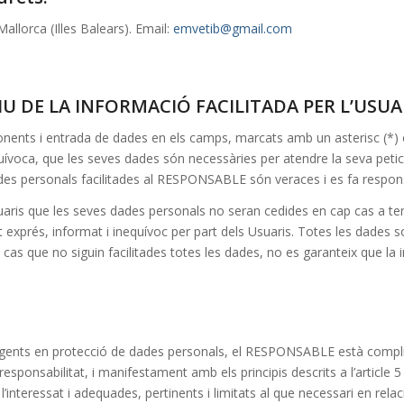
llorca (Illes Balears). Email:
emvetib@gmail.com
U DE LA INFORMACIÓ FACILITADA PER L’USUA
ponents i entrada de dades en els camps, marcats amb un asterisc (*) 
ívoca, que les seves dades són necessàries per atendre la seva petició
ades personals facilitades al RESPONSABLE són veraces i es fa respon
is que les seves dades personals no seran cedides en cap cas a terc
rés, informat i inequívoc per part dels Usuaris. Totes les dades sol·l
n cas que no siguin facilitades totes les dades, no es garanteix que la
gents en protecció de dades personals, el RESPONSABLE està complin
ponsabilitat, i manifestament amb els principis descrits a l’article 5 
 l’interessat i adequades, pertinents i limitats al que necessari en rela