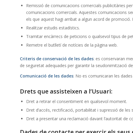
Remissió de comunicacions comercials publicitàries per em
comunicacions comercials. Aquestes comunicacions sera
els que aquest hagi arribat a algun acord de promoció. 
Realitzar estudis estadístics.
Tramitar encàrrecs de peticions o qualsevol tipus de pet
Remetre el butlletí de notícies de la pàgina web.
Criteris de conservació de les dades
: es conservaran men
de seguretat adequades per garantir la seudonimització de 
Comunicació de les dades
: No es comunicaran les dades a
Drets que assisteixen a l’Usuari:
Dret a retirar el consentiment en qualsevol moment.
Dret d’accés, rectificació, portabilitat i supressió de le
Dret a presentar una reclamació davant l’autoritat de co
Dades de contacte per exercir els seus 