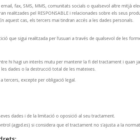
ail, fax, SMS, MMS, comunitats socials o qualsevol altre mitjà electròn
n realitzades pel RESPONSABLE i relacionades sobre els seus product
En aquest cas, els tercers mai tindran accés a les dades personals.
ició que sigui realitzada per l’usuari a través de qualsevol de les for
tre hi hagi un interès mutu per mantenir la fi del tractament i quan ja
les dades o la destrucció total de les mateixes.
 tercers, excepte per obligació legal.
s seves dades i de la limitació o oposició al seu tractament.
ntrol (agpd.es) si considera que el tractament no s’ajusta a la normat
drets: