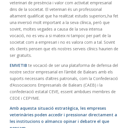
veterinari de presència i valor com activitat empresarial
dins de la societat. El veterinari és un professional
altament qualificat que ha realitzat estudis superiors,ha fet
una inversió molt important a la seva clínica, però que
sovint, moltes vegades a causa de la seva intensa
vocació, no es veu a si mateix ni tampoc per part de la
societat com a empresari i no es valora com a tal. Sovint
els clients pensen que els nostres serveis clínics haurien de
ser gratuïts.
EMVETIB
te vocació de ser una plataforma de defensa del
nostre sector empresarial en l’àmbit de Balears amb els
suports necessaris d’altres patronals, com la Confederació
d’Associacions Empresarials de Balears (CAEB) i la
confederació estatal CEVE, essent ambdues membres de
CEOE i CEPYME.
Amb aquesta situació estratègica, les empreses
veterinàries poden accedir i pressionar directament a
les institucions o almanco opinar i debatre el que
pensam.