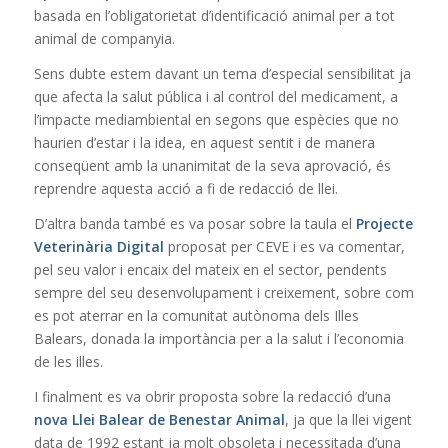
basada en l’obligatorietat d’identificació animal per a tot
animal de companyia.
Sens dubte estem davant un tema d’especial sensibilitat ja
que afecta la salut pública i al control del medicament, a
l’impacte mediambiental en segons que espècies que no
haurien d’estar i la idea, en aquest sentit i de manera
conseqüent amb la unanimitat de la seva aprovació, és
reprendre aquesta acció a fi de redacció de llei.
D’altra banda també es va posar sobre la taula el
Projecte
Veterinària Digital
proposat per CEVE i es va comentar,
pel seu valor i encaix del mateix en el sector, pendents
sempre del seu desenvolupament i creixement, sobre com
es pot aterrar en la comunitat autònoma dels Illes
Balears, donada la importància per a la salut i l’economia
de les illes.
I finalment es va obrir proposta sobre la redacció d’una
nova Llei Balear de Benestar Animal
, ja que la llei vigent
data de 1992 estant ja molt obsoleta i necessitada d’una