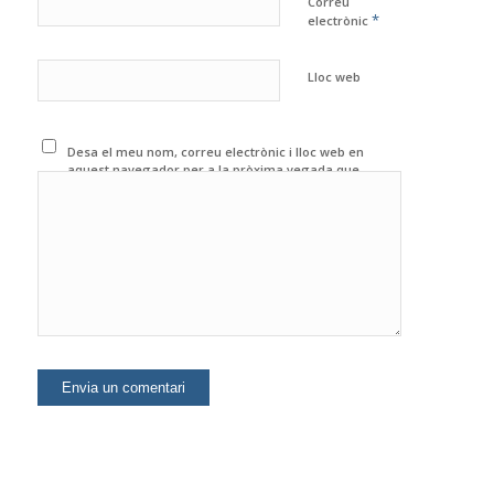
Correu
*
electrònic
Lloc web
Desa el meu nom, correu electrònic i lloc web en
aquest navegador per a la pròxima vegada que
comenti.