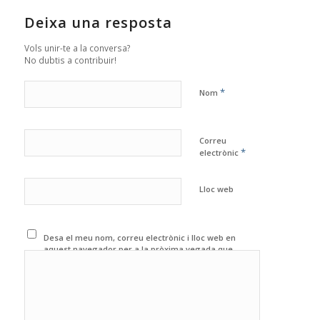
Deixa una resposta
Vols unir-te a la conversa?
No dubtis a contribuir!
*
Nom
Correu
*
electrònic
Lloc web
Desa el meu nom, correu electrònic i lloc web en
aquest navegador per a la pròxima vegada que
comenti.