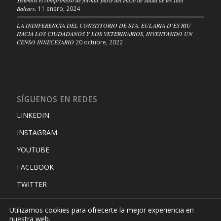
Tenemos el compromiso de formar parte del Pacto de Salud de les Illes
Balears.
11 enero, 2024
LA INDIFERENCIA DEL CONSISTORIO DE STA. EULÀRIA D’ES RIU
HACIA LOS CIUDADANOS Y LOS VETERINARIOS, INVENTANDO UN
CENSO INNECESARIO
20 octubre, 2022
SÍGUENOS EN REDES
LINKEDIN
INSTAGRAM
YOUTUBE
FACEBOOK
TWITTER
Utilizamos cookies para ofrecerte la mejor experiencia en
nuestra web.