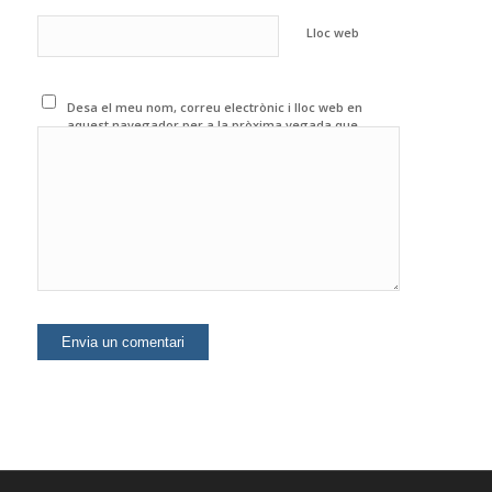
Lloc web
Desa el meu nom, correu electrònic i lloc web en
aquest navegador per a la pròxima vegada que
comenti.