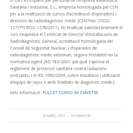
El curs és impartit per personal de l’empresa Radiofísica
Sanitària i Industrial, S.L., empresa homologada pel CSN
per a la realització de cursos d’acreditació d’operadors i
directors de radiodiagnòstic mèdic (CSN7H0/ CRDD-
1277/*CRDO-1278/2011). En finalitzar satisfactòriament el
curs s’expedirà el Certificat de Director d’Instal·lacions de
Radiodiagnòstic General, acreditació homologada del
Consell de Seguretat Nuclear, i d’operador de
radiodiagnòstic mèdic veterinari, segons l’establert en la
normativa vigent (RD 783/2001, pel qual s’aprova el
reglament de protecció sanitària contra radiacions
ionitzants, i el RD 1085/2009, sobre instal·lació i utilització
d’equips de rajos X amb finalitats de diagnòstic mèdic).
Més informació:
FULLET CURSO RX EMVETIB
/
30 MARÇ, 2017
BY
EMVETIB