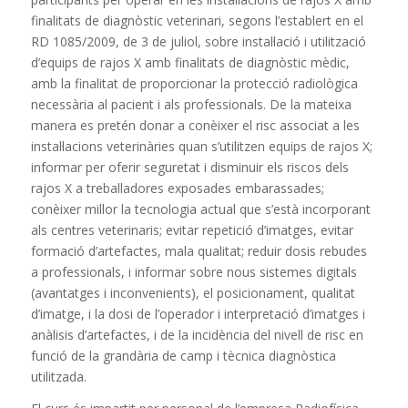
finalitats de diagnòstic veterinari, segons l’establert en el
RD 1085/2009, de 3 de juliol, sobre instal·lació i utilització
d’equips de rajos X amb finalitats de diagnòstic mèdic,
amb la finalitat de proporcionar la protecció radiològica
necessària al pacient i als professionals. De la mateixa
manera es pretén donar a conèixer el risc associat a les
instal·lacions veterinàries quan s’utilitzen equips de rajos X;
informar per oferir seguretat i disminuir els riscos dels
rajos X a treballadores exposades embarassades;
conèixer millor la tecnologia actual que s’està incorporant
als centres veterinaris; evitar repetició d’imatges, evitar
formació d’artefactes, mala qualitat; reduir dosis rebudes
a professionals, i informar sobre nous sistemes digitals
(avantatges i inconvenients), el posicionament, qualitat
d’imatge, i la dosi de l’operador i interpretació d’imatges i
anàlisis d’artefactes, i de la incidència del nivell de risc en
funció de la grandària de camp i tècnica diagnòstica
utilitzada.