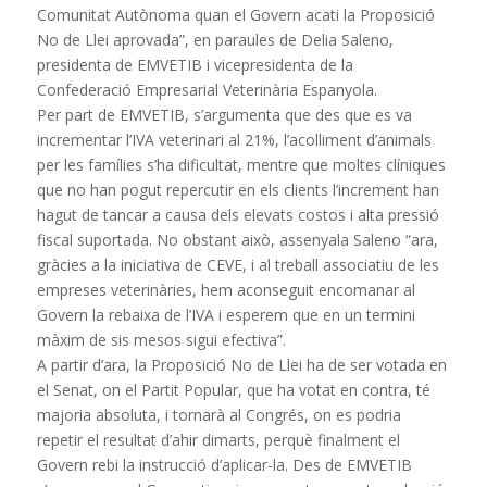
Comunitat Autònoma quan el Govern acati la Proposició
No de Llei aprovada”, en paraules de Delia Saleno,
presidenta de EMVETIB i vicepresidenta de la
Confederació Empresarial Veterinària Espanyola.
Per part de EMVETIB, s’argumenta que des que es va
incrementar l’IVA veterinari al 21%, l’acolliment d’animals
per les famílies s’ha dificultat, mentre que moltes clíniques
que no han pogut repercutir en els clients l’increment han
hagut de tancar a causa dels elevats costos i alta pressió
fiscal suportada. No obstant això, assenyala Saleno “ara,
gràcies a la iniciativa de CEVE, i al treball associatiu de les
empreses veterinàries, hem aconseguit encomanar al
Govern la rebaixa de l’IVA i esperem que en un termini
màxim de sis mesos sigui efectiva”.
A partir d’ara, la Proposició No de Llei ha de ser votada en
el Senat, on el Partit Popular, que ha votat en contra, té
majoria absoluta, i tornarà al Congrés, on es podria
repetir el resultat d’ahir dimarts, perquè finalment el
Govern rebi la instrucció d’aplicar-la. Des de EMVETIB