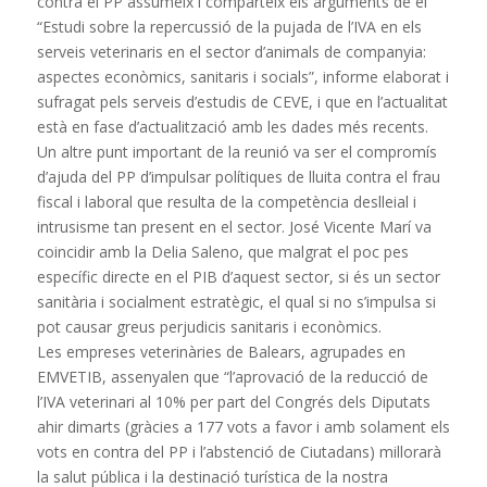
contra el PP assumeix i comparteix els arguments de el
“Estudi sobre la repercussió de la pujada de l’IVA en els
serveis veterinaris en el sector d’animals de companyia:
aspectes econòmics, sanitaris i socials”, informe elaborat i
sufragat pels serveis d’estudis de CEVE, i que en l’actualitat
està en fase d’actualització amb les dades més recents.
Un altre punt important de la reunió va ser el compromís
d’ajuda del PP d’impulsar polítiques de lluita contra el frau
fiscal i laboral que resulta de la competència deslleial i
intrusisme tan present en el sector. José Vicente Marí va
coincidir amb la Delia Saleno, que malgrat el poc pes
específic directe en el PIB d’aquest sector, si és un sector
sanitària i socialment estratègic, el qual si no s’impulsa si
pot causar greus perjudicis sanitaris i econòmics.
Les empreses veterinàries de Balears, agrupades en
EMVETIB, assenyalen que “l’aprovació de la reducció de
l’IVA veterinari al 10% per part del Congrés dels Diputats
ahir dimarts (gràcies a 177 vots a favor i amb solament els
vots en contra del PP i l’abstenció de Ciutadans) millorarà
la salut pública i la destinació turística de la nostra