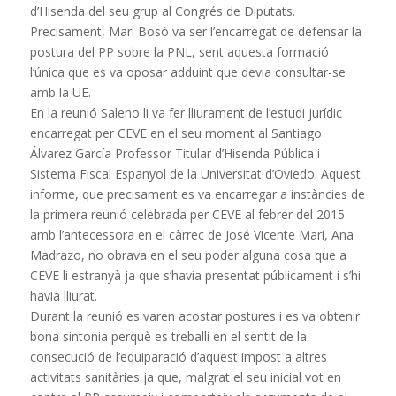
d’Hisenda del seu grup al Congrés de Diputats.
Precisament, Marí Bosó va ser l’encarregat de defensar la
postura del PP sobre la PNL, sent aquesta formació
l’única que es va oposar adduint que devia consultar-se
amb la UE.
En la reunió Saleno li va fer lliurament de l’estudi jurídic
encarregat per CEVE en el seu moment al Santiago
Álvarez García Professor Titular d’Hisenda Pública i
Sistema Fiscal Espanyol de la Universitat d’Oviedo. Aquest
informe, que precisament es va encarregar a instàncies de
la primera reunió celebrada per CEVE al febrer del 2015
amb l’antecessora en el càrrec de José Vicente Marí, Ana
Madrazo, no obrava en el seu poder alguna cosa que a
CEVE li estranyà ja que s’havia presentat públicament i s’hi
havia lliurat.
Durant la reunió es varen acostar postures i es va obtenir
bona sintonia perquè es treballi en el sentit de la
consecució de l’equiparació d’aquest impost a altres
activitats sanitàries ja que, malgrat el seu inicial vot en