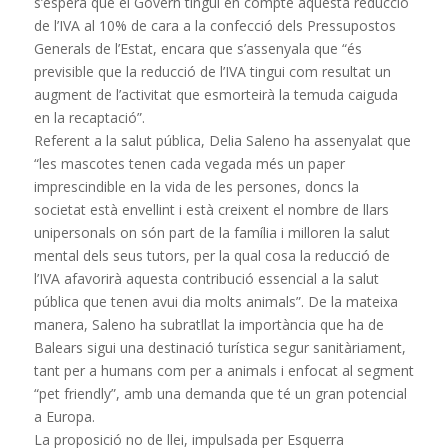
s’espera que el Govern tingui en compte aquesta reducció
de l’IVA al 10% de cara a la confecció dels Pressupostos
Generals de l’Estat, encara que s’assenyala que “és
previsible que la reducció de l’IVA tingui com resultat un
augment de l’activitat que esmorteirà la temuda caiguda
en la recaptació”.
Referent a la salut pública, Delia Saleno ha assenyalat que
“les mascotes tenen cada vegada més un paper
imprescindible en la vida de les persones, doncs la
societat està envellint i està creixent el nombre de llars
unipersonals on són part de la família i milloren la salut
mental dels seus tutors, per la qual cosa la reducció de
l’IVA afavorirà aquesta contribució essencial a la salut
pública que tenen avui dia molts animals”. De la mateixa
manera, Saleno ha subratllat la importància que ha de
Balears sigui una destinació turística segur sanitàriament,
tant per a humans com per a animals i enfocat al segment
“pet friendly”, amb una demanda que té un gran potencial
a Europa.
La proposició no de llei, impulsada per Esquerra