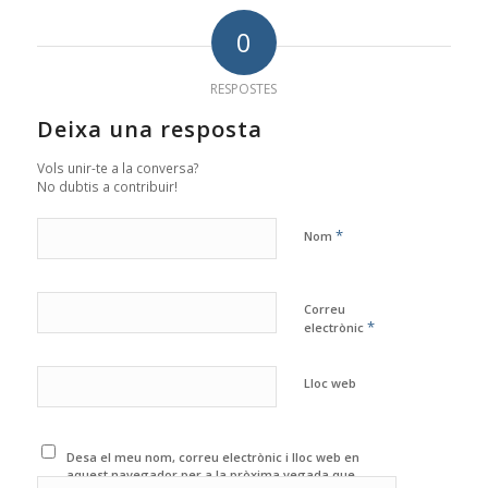
0
RESPOSTES
Deixa una resposta
Vols unir-te a la conversa?
No dubtis a contribuir!
*
Nom
Correu
*
electrònic
Lloc web
Desa el meu nom, correu electrònic i lloc web en
aquest navegador per a la pròxima vegada que