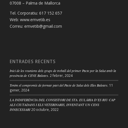
07008 – Palma de Mallorca
Tel. Corporatiu: 617 152 657
Web: www.emvetib.es
Correu: emvetib@gmail.com
ENTRADES RECENTS
Inici de les reunions dels grups de treball del primer Pacte per la Salut amb la
presència de CEVE Balears.
2 febrer, 2024
Tenim el compromís de formar part del Pacte de Salut dels Illes Balears.
11
gener, 2024
LA INDIFERÈNCIA DEL CONSISTORI DE STA. EULÀRIA D’ES RIU CAP
ALS CIUTADANS I ELS VETERINARIS, INVENTANT UN CENS
INNECESSARI
20 octubre, 2022